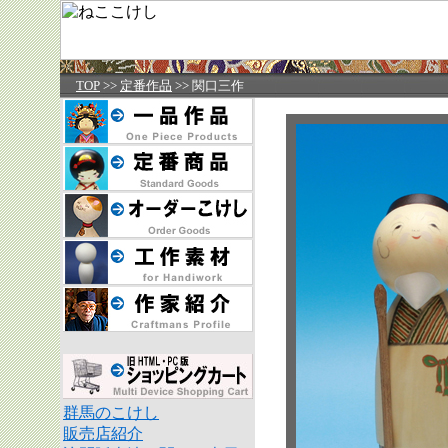
TOP
>>
定番作品
>> 関口三作
群馬のこけし
販売店紹介