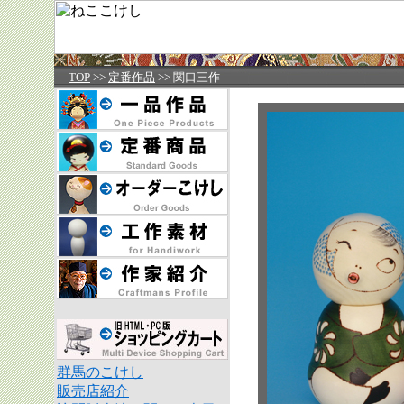
TOP
>>
定番作品
>> 関口三作
群馬のこけし
販売店紹介