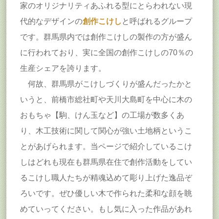
家のオリジナリティあふれる型にとらわれない現
代的なデザインの
創作こけし
と呼ばれるグループ
です。群馬県内では創作こけしの製作の方が盛ん
に行われており、実に全国の創作こけしの70％の
生産シェアを誇ります。
何故、群馬県がこけしづくりが盛んだったかと
いうと、前橋市総社町や天川大島町を中心に木の
おもちゃ【駒、けん玉など】の工場が数多くあ
り、木工技術に関して関心が強い土地柄というこ
とがあげられます。当ページで紹介しているこけ
しはどれも現在も群馬県在住で創作活動をしてい
るこけし職人たちが精魂込めて彫り上げた逸品ぞ
ろいです。ぜひ優しい木で作られた柔和な顔を眺
めていってください。もし気に入った作品があれ